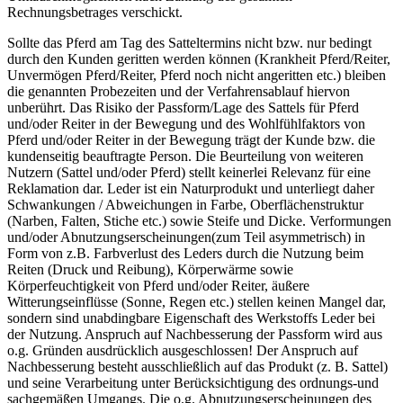
Rechnungsbetrages verschickt.
Sollte das Pferd am Tag des Satteltermins nicht bzw. nur bedingt
durch den Kunden geritten werden können (Krankheit Pferd/Reiter,
Unvermögen Pferd/Reiter, Pferd noch nicht angeritten etc.) bleiben
die genannten Probezeiten und der Verfahrensablauf hiervon
unberührt. Das Risiko der Passform/Lage des Sattels für Pferd
und/oder Reiter in der Bewegung und des Wohlfühlfaktors von
Pferd und/oder Reiter in der Bewegung trägt der Kunde bzw. die
kundenseitig beauftragte Person. Die Beurteilung von weiteren
Nutzern (Sattel und/oder Pferd) stellt keinerlei Relevanz für eine
Reklamation dar. Leder ist ein Naturprodukt und unterliegt daher
Schwankungen / Abweichungen in Farbe, Oberflächenstruktur
(Narben, Falten, Stiche etc.) sowie Steife und Dicke. Verformungen
und/oder Abnutzungserscheinungen(zum Teil asymmetrisch) in
Form von z.B. Farbverlust des Leders durch die Nutzung beim
Reiten (Druck und Reibung), Körperwärme sowie
Körperfeuchtigkeit von Pferd und/oder Reiter, äußere
Witterungseinflüsse (Sonne, Regen etc.) stellen keinen Mangel dar,
sondern sind unabdingbare Eigenschaft des Werkstoffs Leder bei
der Nutzung. Anspruch auf Nachbesserung der Passform wird aus
o.g. Gründen ausdrücklich ausgeschlossen! Der Anspruch auf
Nachbesserung besteht ausschließlich auf das Produkt (z. B. Sattel)
und seine Verarbeitung unter Berücksichtigung des ordnungs-und
sachgemäßen Umgangs. Die o.g. Abnutzungserscheinungen des