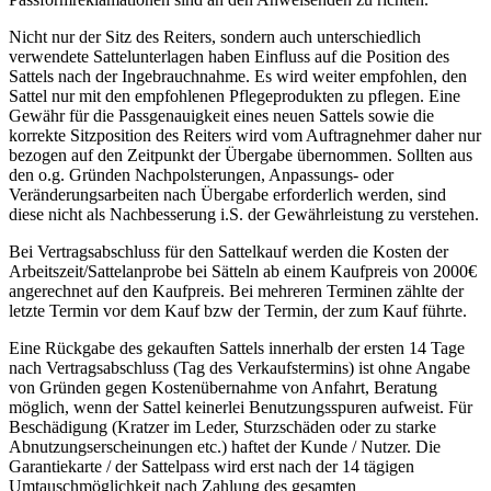
Nicht nur der Sitz des Reiters, sondern auch unterschiedlich
verwendete Sattelunterlagen haben Einfluss auf die Position des
Sattels nach der Ingebrauchnahme. Es wird weiter empfohlen, den
Sattel nur mit den empfohlenen Pflegeprodukten zu pflegen. Eine
Gewähr für die Passgenauigkeit eines neuen Sattels sowie die
korrekte Sitzposition des Reiters wird vom Auftragnehmer daher nur
bezogen auf den Zeitpunkt der Übergabe übernommen. Sollten aus
den o.g. Gründen Nachpolsterungen, Anpassungs- oder
Veränderungsarbeiten nach Übergabe erforderlich werden, sind
diese nicht als Nachbesserung i.S. der Gewährleistung zu verstehen.
Bei Vertragsabschluss für den Sattelkauf werden die Kosten der
Arbeitszeit/Sattelanprobe bei Sätteln ab einem Kaufpreis von 2000€
angerechnet auf den Kaufpreis. Bei mehreren Terminen zählte der
letzte Termin vor dem Kauf bzw der Termin, der zum Kauf führte.
Eine Rückgabe des gekauften Sattels innerhalb der ersten 14 Tage
nach Vertragsabschluss (Tag des Verkaufstermins) ist ohne Angabe
von Gründen gegen Kostenübernahme von Anfahrt, Beratung
möglich, wenn der Sattel keinerlei Benutzungsspuren aufweist. Für
Beschädigung (Kratzer im Leder, Sturzschäden oder zu starke
Abnutzungserscheinungen etc.) haftet der Kunde / Nutzer. Die
Garantiekarte / der Sattelpass wird erst nach der 14 tägigen
Umtauschmöglichkeit nach Zahlung des gesamten