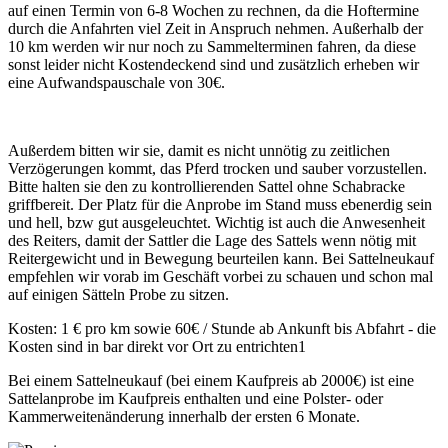
auf einen Termin von 6-8 Wochen zu rechnen, da die Hoftermine
durch die Anfahrten viel Zeit in Anspruch nehmen. Außerhalb der
10 km werden wir nur noch zu Sammelterminen fahren, da diese
sonst leider nicht Kostendeckend sind und zusätzlich erheben wir
eine Aufwandspauschale von 30€.
Außerdem bitten wir sie, damit es nicht unnötig zu zeitlichen
Verzögerungen kommt, das Pferd trocken und sauber vorzustellen.
Bitte halten sie den zu kontrollierenden Sattel ohne Schabracke
griffbereit. Der Platz für die Anprobe im Stand muss ebenerdig sein
und hell, bzw gut ausgeleuchtet. Wichtig ist auch die Anwesenheit
des Reiters, damit der Sattler die Lage des Sattels wenn nötig mit
Reitergewicht und in Bewegung beurteilen kann. Bei Sattelneukauf
empfehlen wir vorab im Geschäft vorbei zu schauen und schon mal
auf einigen Sätteln Probe zu sitzen.
Kosten: 1 € pro km sowie 60€ / Stunde ab Ankunft bis Abfahrt - die
Kosten sind in bar direkt vor Ort zu entrichten1
Bei einem Sattelneukauf (bei einem Kaufpreis ab 2000€) ist eine
Sattelanprobe im Kaufpreis enthalten und eine Polster- oder
Kammerweitenänderung innerhalb der ersten 6 Monate.