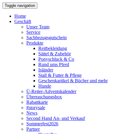
Toggle navigation
Home
Geschäft
Unser Team
Service
Sachbezugsgutschein
Produkte
Reitbekleidung
Sättel & Zubehör
Ponyschluck & Co
Rund ums Pferd
Isländer
Stall & Futter & Pflege
Geschenkartikel & Bücher und mehr
Hunde
Ü-Reiter-Adventskalender
Überraschungsbox
Rabattkarte
#storysale
News
Second Hand An- und Verkauf
Sommerfest2026
Partner