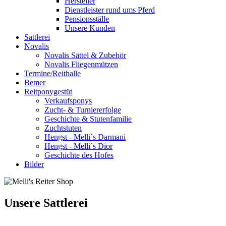
Hersteller
Dienstleister rund ums Pferd
Pensionsställe
Unsere Kunden
Sattlerei
Novalis
Novalis Sättel & Zubehör
Novalis Fliegenmützen
Termine/Reithalle
Bemer
Reitponygestüt
Verkaufsponys
Zucht- & Turniererfolge
Geschichte & Stutenfamilie
Zuchtstuten
Hengst - Melli`s Darmani
Hengst - Melli`s Dior
Geschichte des Hofes
Bilder
Unsere Sattlerei