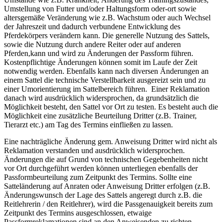
Umstellung von Futter und/oder Haltungsform oder-ort sowie
altersgemäße Veränderung wie z.B. Wachstum oder auch Wechsel
der Jahreszeit und dadurch verbundene Entwicklung des
Pferdekörpers verändern kann. Die generelle Nutzung des Sattels,
sowie die Nutzung durch andere Reiter oder auf anderen
Pferden,kann und wird zu Änderungen der Passform führen.
Kostenpflichtige Änderungen können somit im Laufe der Zeit
notwendig werden. Ebenfalls kann nach diversen Änderungen an
einem Sattel die technische Verstellbarkeit ausgereizt sein und zu
einer Umorientierung im Sattelbereich führen. Einer Reklamation
danach wird ausdrücklich widersprochen, da grundsätzlich die
Möglichkeit besteht, den Sattel vor Ort zu testen. Es besteht auch die
Möglichkeit eine zusätzliche Beurteilung Dritter (z.B. Trainer,
Tierarzt etc.) am Tag des Termins einfließen zu lassen.
Eine nachträgliche Änderung gem. Anweisung Dritter wird nicht als
Reklamation verstanden und ausdrücklich widersprochen.
Änderungen die auf Grund von technischen Gegebenheiten nicht
vor Ort durchgeführt werden können unterliegen ebenfalls der
Passformbeurteilung zum Zeitpunkt des Termins. Sollte eine
Satteländerung auf Anraten oder Anweisung Dritter erfolgen (z.B.
Änderungswunsch der Lage des Sattels angeregt durch z.B. die
Reitlehrerin / den Reitlehrer), wird die Passgenauigkeit bereits zum
Zeitpunkt des Termins ausgeschlossen, etwaige
Passformreklamationen sind an den Anweisenden zu richten.