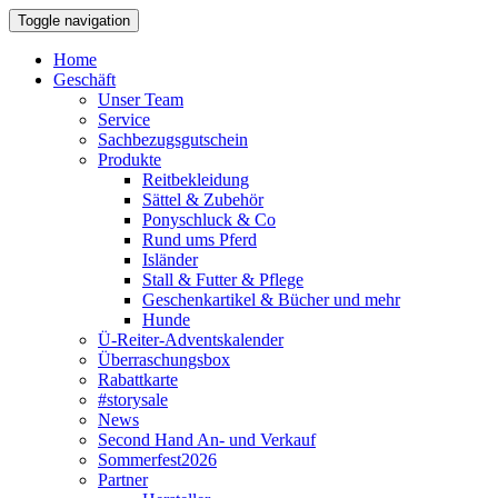
Toggle navigation
Home
Geschäft
Unser Team
Service
Sachbezugsgutschein
Produkte
Reitbekleidung
Sättel & Zubehör
Ponyschluck & Co
Rund ums Pferd
Isländer
Stall & Futter & Pflege
Geschenkartikel & Bücher und mehr
Hunde
Ü-Reiter-Adventskalender
Überraschungsbox
Rabattkarte
#storysale
News
Second Hand An- und Verkauf
Sommerfest2026
Partner