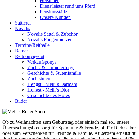
Hersteller
Dienstleister rund ums Pferd
Pensionsställe
Unsere Kunden
Sattlerei
Novalis
Novalis Sättel & Zubehör
Novalis Fliegenmützen
Termine/Reithalle
Bemer
Reitponygestüt
Verkaufsponys
Zucht- & Turniererfolge
Geschichte & Stutenfamilie
Zuchtstuten
Hengst - Melli`s Darmani
Hengst - Melli`s Dior
Geschichte des Hofes
Bilder
Ob zu Weihnachten,zum Geburtstag oder einfach mal so...unsere
Überraschungsbox sorgt für Spannung & Freude, ob für Dich selber
oder zum Verschenken für Freunde & Familie. Außerdem erhältst du
durch unsere großen Mengen, die wir einkaufen, besonders viel für