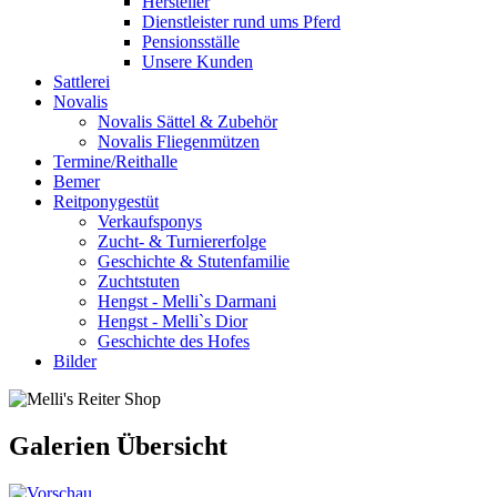
Hersteller
Dienstleister rund ums Pferd
Pensionsställe
Unsere Kunden
Sattlerei
Novalis
Novalis Sättel & Zubehör
Novalis Fliegenmützen
Termine/Reithalle
Bemer
Reitponygestüt
Verkaufsponys
Zucht- & Turniererfolge
Geschichte & Stutenfamilie
Zuchtstuten
Hengst - Melli`s Darmani
Hengst - Melli`s Dior
Geschichte des Hofes
Bilder
Galerien Übersicht