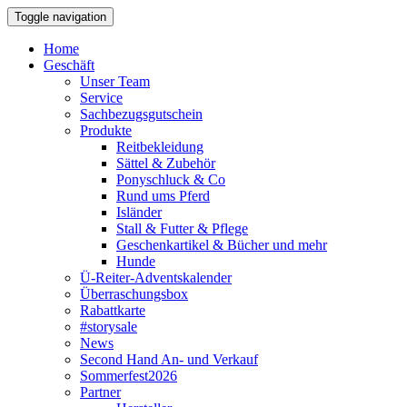
Toggle navigation
Home
Geschäft
Unser Team
Service
Sachbezugsgutschein
Produkte
Reitbekleidung
Sättel & Zubehör
Ponyschluck & Co
Rund ums Pferd
Isländer
Stall & Futter & Pflege
Geschenkartikel & Bücher und mehr
Hunde
Ü-Reiter-Adventskalender
Überraschungsbox
Rabattkarte
#storysale
News
Second Hand An- und Verkauf
Sommerfest2026
Partner